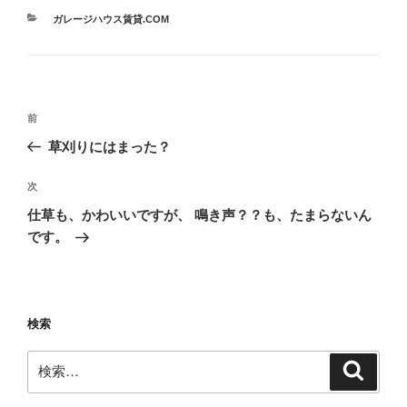
カ
ガレージハウス賃貸.COM
テ
ゴ
リ
ー
投
前
前
稿
の
草刈りにはまった？
ナ
投
ビ
稿
次
次
ゲ
の
仕草も、かわいいですが、 鳴き声？？も、たまらないん
投
ー
です。
稿
シ
ョ
ン
検索
検
検
索
索: