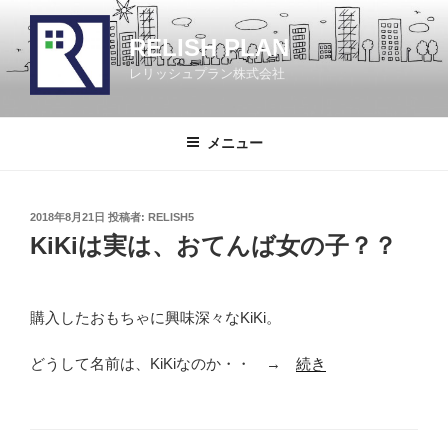
コ
ン
RELISH PLAN
テ
レリッシュプラン株式会社
ン
ツ
へ
メニュー
ス
キ
ッ
投
2018年8月21日
投稿者:
RELISH5
プ
稿
KiKiは実は、おてんば女の子？？
日:
購入したおもちゃに興味深々なKiKi。
どうして名前は、KiKiなのか・・ →
続き