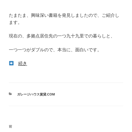
たまたま、興味深い書籍を発見しましたので、ご紹介し
ます。
現在の、多拠点居住先の一つ九十九里での暮らしと、
一つ一つがダブルので、本当に、面白いです。
続き
カ
ガレージハウス賃貸.COM
テ
ゴ
リ
ー
投
前
前
稿