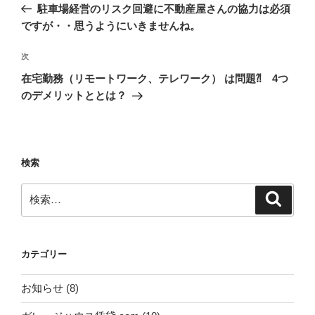
の
駐車場経営のリスク回避に不動産屋さんの協力は必須
ナ
投
ですが・・思うようにいきませんね。
ビ
稿
ゲ
次
次
の
ー
在宅勤務（リモートワーク、テレワーク） は問題⁈ 4つ
投
のデメリットととは？
シ
稿
ョ
ン
検索
検
検
索
索:
カテゴリー
お知らせ
(8)