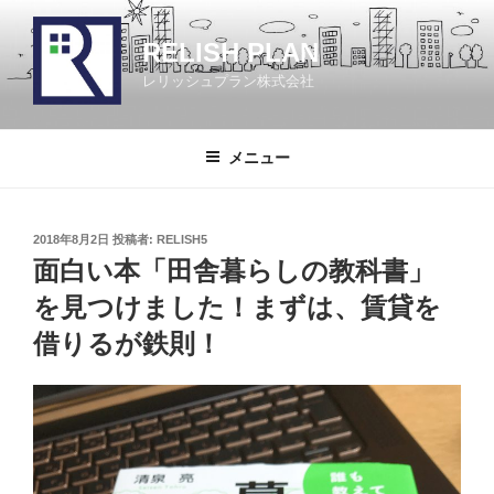
コ
ン
RELISH PLAN
テ
レリッシュプラン株式会社
ン
ツ
へ
メニュー
ス
キ
ッ
投
2018年8月2日
投稿者:
RELISH5
プ
稿
面白い本「田舎暮らしの教科書」
日:
を見つけました！まずは、賃貸を
借りるが鉄則！