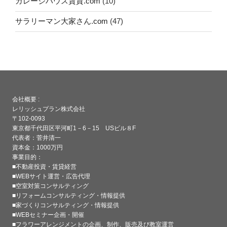
ガレージハウス賃貸.com
(10)
サラリーマン大家さん.com
(47)
会社概要 :
レリッシュプラン株式会社
〒102-0093
東京都千代田区平河町1－6－15 USビル８F
代表者：菅井清一
資本金：1000万円
事業目的：
■不動産投資・賃貸経営
■WEBサイト運営・広告代理
■空室対策コンサルティング
■リフォームコンサルティング・情報提供
■家づくりコンサルティング・情報提供
■WEBセミナー企画・開催
■フラワーアレンジメントの企画、制作、販売及び教室運営