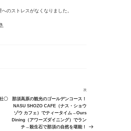
管理へのストレスがなくなりました。
き
次
次
の
社〇
那須高原の観光のゴールデンコース！
投
NASU SHOZO CAFE（ナス・ショウ
稿
ゾウ カフェ）でティータイム→Ours
Dining（アワーズダイニング）でラン
チ→殺生石で那須の自然を堪能！