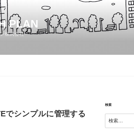
H PLAN
ン株式会社
検索
OTEでシンプルに管理する
検
索: