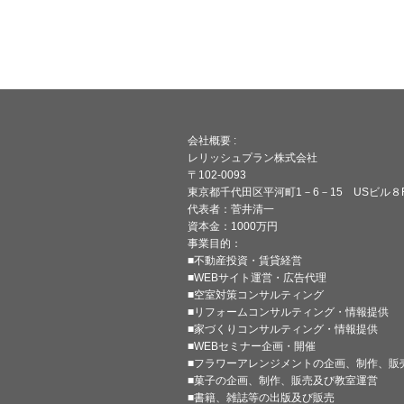
ー
シ
ョ
ン
会社概要 :
レリッシュプラン株式会社
〒102-0093
東京都千代田区平河町1－6－15 USビル８
代表者：菅井清一
資本金：1000万円
事業目的：
■不動産投資・賃貸経営
■WEBサイト運営・広告代理
■空室対策コンサルティング
■リフォームコンサルティング・情報提供
■家づくりコンサルティング・情報提供
■WEBセミナー企画・開催
■フラワーアレンジメントの企画、制作、販
■菓子の企画、制作、販売及び教室運営
■書籍、雑誌等の出版及び販売