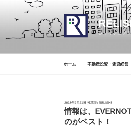
コ
ン
テ
RELIS
ン
ツ
レリッシュプラ
へ
ス
キ
ッ
ホーム
不動産投資・賃貸経営
プ
投
2018年9月21日
投稿者:
RELISH5
稿
情報は、EVERN
日:
のがベスト！