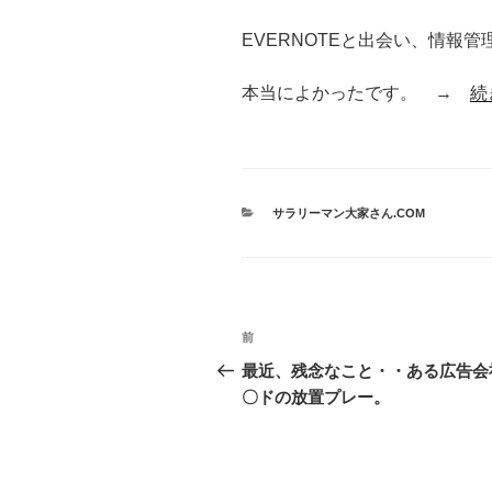
EVERNOTEと出会い、情報
本当によかったです。 →
続
カ
サラリーマン大家さん.COM
テ
ゴ
リ
ー
投
前
前
稿
の
最近、残念なこと・・ある広告会
投
〇ドの放置プレー。
ナ
稿
ビ
ゲ