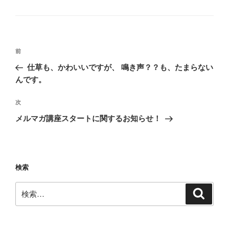
テ
ゴ
リ
ー
投
前
前
稿
の
仕草も、かわいいですが、 鳴き声？？も、たまらない
ナ
投
んです。
ビ
稿
ゲ
次
次
の
ー
メルマガ講座スタートに関するお知らせ！
投
シ
稿
ョ
ン
検索
検
検
索
索: