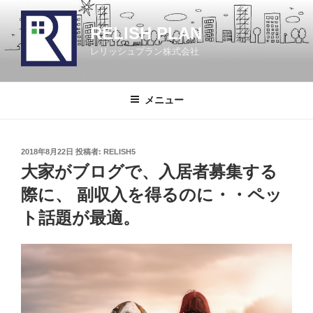
コ
ン
RELISH PLAN
テ
レリッシュプラン株式会社
ン
ツ
へ
メニュー
ス
キ
ッ
投
2018年8月22日
投稿者:
RELISH5
プ
稿
大家がブログで、入居者募集する
日:
際に、 副収入を得るのに・・ペッ
ト話題が最適。