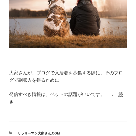
大家さんが、ブログで入居者を募集する際に、そのブロ
グで副収入を得るために
発信すべき情報は、ペットの話題がいいです。 →
続
き
カ
サラリーマン大家さん.COM