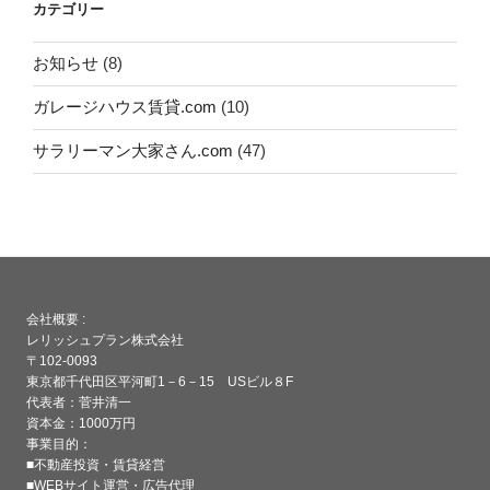
カテゴリー
お知らせ
(8)
ガレージハウス賃貸.com
(10)
サラリーマン大家さん.com
(47)
会社概要 :
レリッシュプラン株式会社
〒102-0093
東京都千代田区平河町1－6－15 USビル８F
代表者：菅井清一
資本金：1000万円
事業目的：
■不動産投資・賃貸経営
■WEBサイト運営・広告代理