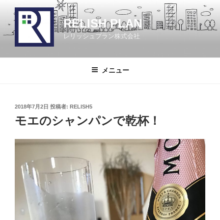
コ
ン
RELISH PLAN
テ
レリッシュプラン株式会社
ン
ツ
へ
メニュー
ス
キ
ッ
投
2018年7月2日
投稿者:
RELISH5
プ
稿
モエのシャンパンで乾杯！
日: