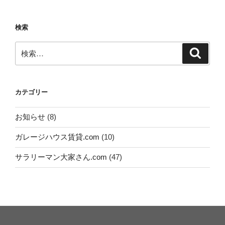
稿
シ
ョ
検索
ン
検
検
索
索:
カテゴリー
お知らせ
(8)
ガレージハウス賃貸.com
(10)
サラリーマン大家さん.com
(47)