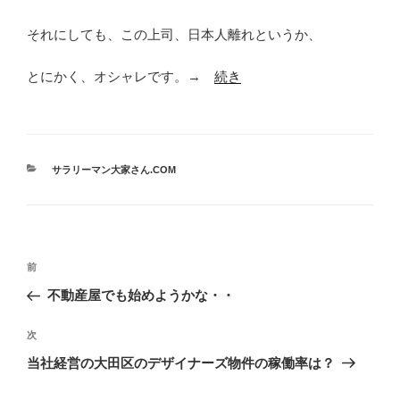
それにしても、この上司、日本人離れというか、
とにかく、オシャレです。→
続き
カ
サラリーマン大家さん.COM
テ
ゴ
リ
ー
投
前
前
稿
の
不動産屋でも始めようかな・・
ナ
投
ビ
稿
次
次
ゲ
の
当社経営の大田区のデザイナーズ物件の稼働率は？
投
ー