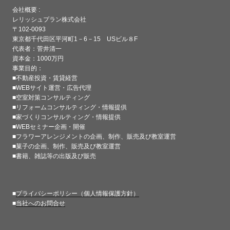
会社概要 :
レリッシュプラン株式会社
〒102-0093
東京都千代田区平河町1－6－15 USビル８F
代表者：菅井清一
資本金：1000万円
事業目的：
■不動産投資・賃貸経営
■WEBサイト運営・広告代理
■空室対策コンサルティング
■リフォームコンサルティング・情報提供
■家づくりコンサルティング・情報提供
■WEBセミナー企画・開催
■フラワーアレンジメントの企画、制作、販売及び教室運営
■菓子の企画、制作、販売及び教室運営
■書籍、雑誌等の出版及び販売
■
プライバシーポリシー（個人情報保護方針）
■
当社へのお問合せ