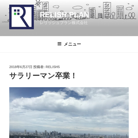
コ
ン
RELISH PLAN
テ
レリッシュプラン株式会社
ン
ツ
へ
メニュー
ス
キ
ッ
投
2018年6月27日
投稿者:
RELISH5
プ
稿
サラリーマン卒業！
日: