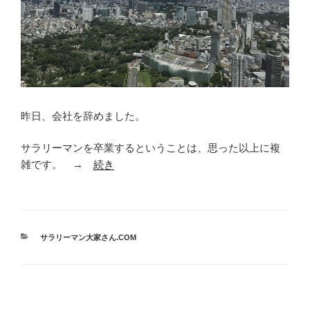
昨日、会社を辞めました。
サラリーマンを卒業するということは、思った以上に複
雑です。 →
続き
カ
サラリーマン大家さん.COM
テ
ゴ
リ
ー
投