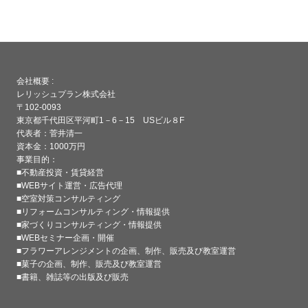
会社概要 :
レリッシュプラン株式会社
〒102-0093
東京都千代田区平河町1－6－15 USビル８F
代表者：菅井清一
資本金：1000万円
事業目的：
■不動産投資・賃貸経営
■WEBサイト運営・広告代理
■空室対策コンサルティング
■リフォームコンサルティング・情報提供
■家づくりコンサルティング・情報提供
■WEBセミナー企画・開催
■フラワーアレンジメントの企画、制作、販売及び教室運営
■菓子の企画、制作、販売及び教室運営
■書籍、雑誌等の出版及び販売