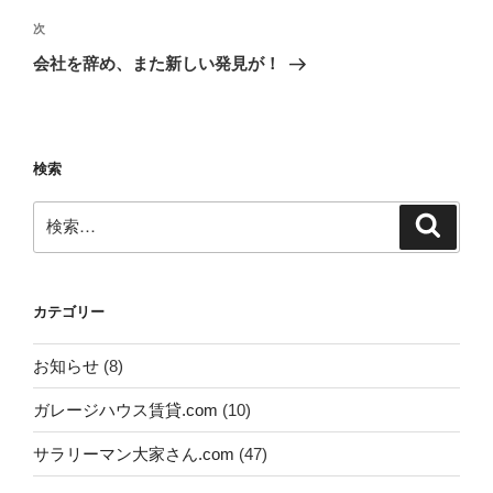
稿
次
次
ナ
の
会社を辞め、また新しい発見が！
ビ
投
稿
ゲ
ー
検索
シ
ョ
検
検
ン
索
索:
カテゴリー
お知らせ
(8)
ガレージハウス賃貸.com
(10)
サラリーマン大家さん.com
(47)