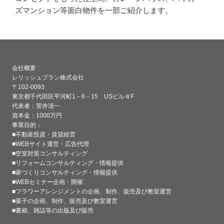
ズマンション等面白物件を一部ご紹介します。
会社概要 :
レリッシュプラン株式会社
〒102-0093
東京都千代田区平河町1－6－15 USビル８F
代表者：菅井清一
資本金：1000万円
事業目的：
■不動産投資・賃貸経営
■WEBサイト運営・広告代理
■空室対策コンサルティング
■リフォームコンサルティング・情報提供
■家づくりコンサルティング・情報提供
■WEBセミナー企画・開催
■フラワーアレンジメントの企画、制作、販売及び教室運営
■菓子の企画、制作、販売及び教室運営
■書籍、雑誌等の出版及び販売