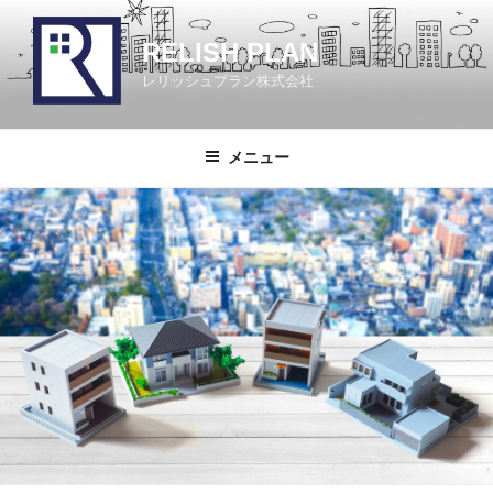
コ
ン
RELISH PLAN
テ
レリッシュプラン株式会社
ン
ツ
へ
メニュー
ス
キ
ッ
プ